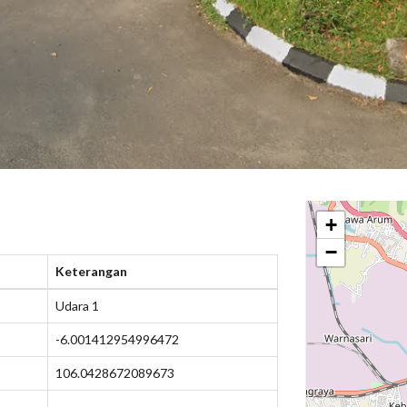
+
−
Keterangan
Udara 1
-6.001412954996472
106.0428672089673
-