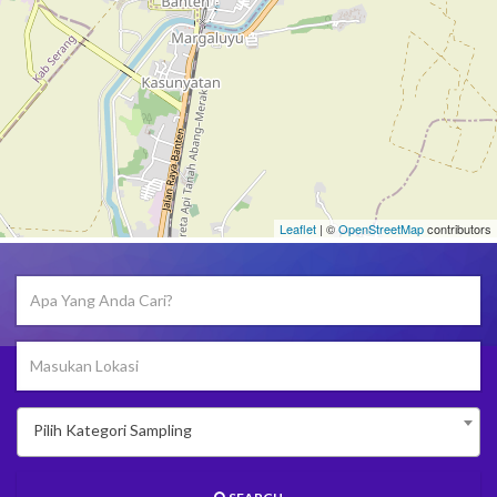
Leaflet
| ©
OpenStreetMap
contributors
Pilih Kategori Sampling