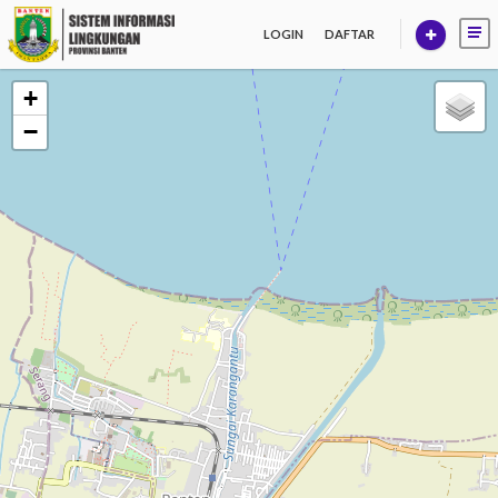
LOGIN
DAFTAR
+
−